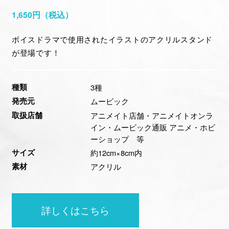
1,650円（税込）
HOME
NEWS
ON AIR
ボイスドラマで使用されたイラストのアクリルスタンド
が登場です！
STORY
CHARACTER
STAFF&CAST
MUSIC
種類
3種
発売元
ムービック
MOVIE
KEYWORDS
取扱店舗
アニメイト店舗・アニメイトオンラ
GALLERY
Blu-ray
イン・ムービック通販 アニメ・ホビ
ーショップ 等
NOVELS&COMICS
GOODS
サイズ
約12cm×8cm内
素材
アクリル
詳しくはこちら